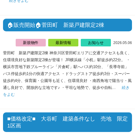
続きをよむ
🏠販売開始🏠菅田町 新築戸建限定2棟
新規物件
最新情報
お知らせ
2026.05.06
菅田町 新築戸建限定2棟 神奈川区菅田町エリアに交通アクセスも良く、
住環境良好な新築限定2棟が登場！ JR横浜線「小机」駅徒歩約22分。 ・
横浜市営地下鉄ブルーライン「片倉町」駅へバス約10分、「長導寺前」
バス停徒歩約1分の快適アクセス ・ドラッグストア徒歩約3分・スーパー
徒歩約4分、保育園・公園等も近く、住環境良好 ・南西角地で陽当り・風
通し良好で、開放的な立地です♪ ・平坦な地勢で、徒歩や自転...
続き
をよむ
■価格改定■ 大谷町 建築条件なし 売地 限定
1区画