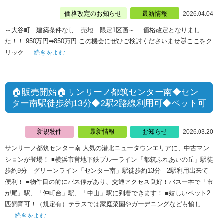
価格改定のお知らせ
最新情報
2026.04.04
～大谷町 建築条件なし 売地 限定1区画～ 価格改定となりまし
た！！ 950万円➡850万円 この機会にぜひご検討くださいませ🐱ここをク
リック
続きをよむ
🏠販売開始🏠サンリーノ都筑センター南◆セン
ター南駅徒歩約13分◆2駅2路線利用可◆ペット可
新規物件
最新情報
お知らせ
2026.03.20
サンリーノ都筑センター南 人気の港北ニュータウンエリアに、中古マン
ションが登場！ ■横浜市営地下鉄ブルーライン「都筑ふれあいの丘」駅徒
歩約9分 グリーンライン「センター南」駅徒歩約13分 2駅利用出来て
便利！ ■物件目の前にバス停があり、交通アクセス良好！バス一本で「市
が尾」駅、「仲町台」駅、「中山」駅に到着できます！ ■嬉しいペット2
匹飼育可！（規定有）テラスでは家庭菜園やガーデニングなども愉し...
続きをよむ