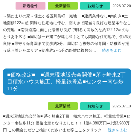
新規物件
最新情報
お知らせ
2026.07.20
～陽だまりの家～保土ヶ谷区川島町 売地 ■建築条件なし■南向き■土
地面積122㎡超 閑静な住宅地に佇む、南向きで陽当り良好な建築条件なし
の売地 ■南側道路に面した陽当り良好で明るく開放的な約122.12㎡のゆ
とりある広さ ■周辺は一戸建てが建ち並ぶとても閑静な住宅地で、住環境
良好 ■最寄り保育園まで徒歩約2分。周辺にも複数の保育園・幼稚園が揃
う落ち着いたエリア ■徒歩約2～3分の距離に複数公...
続きをよむ
■価格改定■ ■週末現地販売会開催■茅ヶ崎東2丁
目積水ハウス施工、軽量鉄骨造■センター南徒歩
11分
最新情報
お知らせ
2026.07.13
■週末現地販売会開催■ 茅ヶ崎東2丁目 積水ハウス施工、軽量鉄骨造■セ
ンター南徒歩11分 価格改定となりました！！ 1億4,380万円➡1億3,980万
円 この機会にぜひご検討くださいませ🐱ここをクリック
続きをよむ