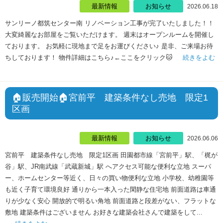
最新情報
お知らせ
2026.06.18
サンリーノ都筑センター南 リノベーション工事が完了いたしました！！
大変綺麗なお部屋をご覧いただけます。 週末はオープンルームを開催し
ております。 お気軽に現地まで足をお運びください♪ 是非、ご来場お待
ちしております！ 物件詳細はこちら♪←ここをクリック🐱
続きをよむ
🏠販売開始🏠宮前平 建築条件なし売地 限定1
区画
最新情報
お知らせ
2026.06.06
宮前平 建築条件なし売地 限定1区画 田園都市線「宮前平」駅、「梶が
谷」駅、JR南武線「武蔵新城」駅 へアクセス可能な便利な立地 スーパ
ー、ホームセンター等近く、日々の買い物便利な立地 小学校、幼稚園等
も近く子育て環境良好 通りから一本入った閑静な住宅地 前面道路は車通
りが少なく安心 開放的で明るい角地 前面道路と段差がない、フラットな
敷地 建築条件はございません お好きな建築会社さんで建築をして...