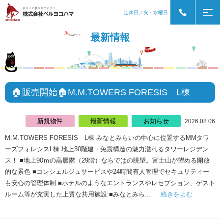
定休日／火・水曜日
最新情報
🏠販売開始🏠M.M.TOWERS FORESIS L棟
新規物件
最新情報
お知らせ
2026.08.06
M.M.TOWERS FORESIS L棟 みなとみらいの中心に位置するMMタワ
ーズフォレシスL棟 地上30階建・免震構造の魅力溢れるタワーレジデン
ス！ ■地上90ｍの高層階（29階）ならではの眺望。富士山が望める開放
的な景色 ■コンシェルジュサービスや24時間有人管理でセキュリティー
も安心の管理体制 ■ホテルのようなエントランスやレセプション、ゲスト
ルーム等が充実した上質な共用施設 ■みなとみら...
続きをよむ