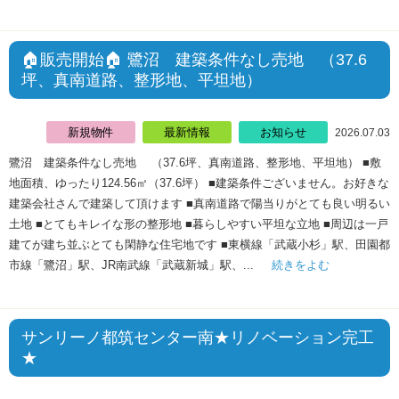
🏠販売開始🏠 鷺沼 建築条件なし売地 （37.6
坪、真南道路、整形地、平坦地）
新規物件
最新情報
お知らせ
2026.07.03
鷺沼 建築条件なし売地 （37.6坪、真南道路、整形地、平坦地） ■敷
地面積、ゆったり124.56㎡（37.6坪） ■建築条件ございません。お好きな
建築会社さんで建築して頂けます ■真南道路で陽当りがとても良い明るい
土地 ■とてもキレイな形の整形地 ■暮らしやすい平坦な立地 ■周辺は一戸
建てが建ち並ぶとても閑静な住宅地です ■東横線「武蔵小杉」駅、田園都
市線「鷺沼」駅、JR南武線「武蔵新城」駅、...
続きをよむ
サンリーノ都筑センター南★リノベーション完工
★