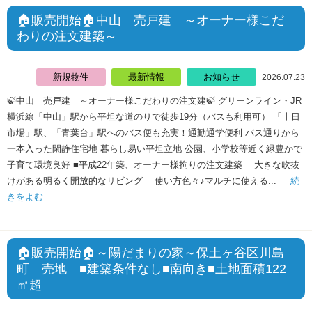
🏠販売開始🏠中山 売戸建 ～オーナー様こだ
わりの注文建築～
新規物件
最新情報
お知らせ
2026.07.23
🍃中山 売戸建 ～オーナー様こだわりの注文建🍃 グリーンライン・JR
横浜線「中山」駅から平坦な道のりで徒歩19分（バスも利用可） 「十日
市場」駅、「青葉台」駅へのバス便も充実！通勤通学便利 バス通りから
一本入った閑静住宅地 暮らし易い平坦立地 公園、小学校等近く緑豊かで
子育て環境良好 ■平成22年築、オーナー様拘りの注文建築 大きな吹抜
けがある明るく開放的なリビング 使い方色々♪マルチに使える...
続
きをよむ
🏠販売開始🏠～陽だまりの家～保土ヶ谷区川島
町 売地 ■建築条件なし■南向き■土地面積122
㎡超