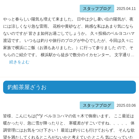
スタッフブログ
2025.04.11
やっと春らしい陽気も増えて来ました。 日中は少し暑い位の陽気が、夜
には涼しくなり急な雷雨。 花粉や黄砂など、鈍感な私はあまり気になら
ないのですが 皆さま如何お過ごしでしょうか。 久々投稿のベルヨコハマ
渡辺です。 いつもは釣りや旅行のブログが中心でしたが、今回は久々に
家族で横浜にご飯（お酒もありました。）に行って参りました ので、そ
ちらのご紹介です。 横浜駅から徒歩で数分のイカセンター。 文字通り...
続きをよむ
釣船茶屋ざうお
スタッフブログ
2025.03.06
皆様、こんにちは(^^)/ ベルヨコハマの佐々木で御座います。 ここ最近は
暖かったり、急に雪が降ったりと、 寒暖差がすごいですね、、、、、 体
調管理にはお気をつけ下さい！ 最近は釣りにも行けておらず、 そんな欲
望を満たしてくれるところがないかと考えていたところ 気になっていた