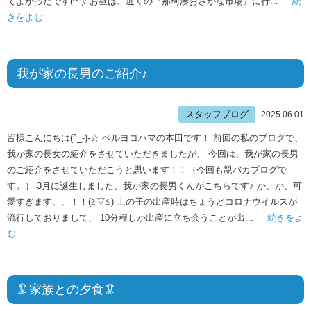
てよかったです(^^)/ お昼は、近くの『那珂湊おさかな市場』に行...
続
きをよむ
我が家の長男のご紹介♪
スタッフブログ
2025.06.01
皆様こんにちは(^_-)-☆ ベルヨコハマの本田です！ 前回の私のブログで、
我が家の長女の紹介をさせていただきましたが、 今回は、我が家の長男
のご紹介をさせていただこうと思います！！（今回も親バカブログで
す。） 3月に誕生しました、我が家の長男くんがこちらです♪ か、か、可
愛すぎます、、！！(≧▽≦) 上の子の出産時はちょうどコロナウイルスが
流行しておりまして、 10分程しか出産に立ち会うことが出...
続きをよ
む
🦑家族との夕食🦑