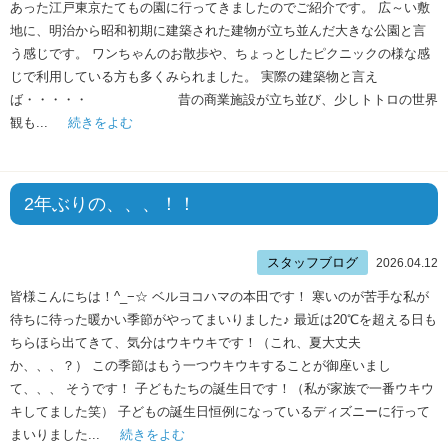
あった江戸東京たてもの園に行ってきましたのでご紹介です。 広～い敷
地に、明治から昭和初期に建築された建物が立ち並んだ大きな公園と言
う感じです。 ワンちゃんのお散歩や、ちょっとしたピクニックの様な感
じで利用している方も多くみられました。 実際の建築物と言え
ば・・・・・ 昔の商業施設が立ち並び、少しトトロの世界
観も...
続きをよむ
2年ぶりの、、、！！
スタッフブログ
2026.04.12
皆様こんにちは！^_−☆ ベルヨコハマの本田です！ 寒いのが苦手な私が
待ちに待った暖かい季節がやってまいりました♪ 最近は20℃を超える日も
ちらほら出てきて、気分はウキウキです！（これ、夏大丈夫
か、、、？） この季節はもう一つウキウキすることが御座いまし
て、、、 そうです！ 子どもたちの誕生日です！（私が家族で一番ウキウ
キしてました笑） 子どもの誕生日恒例になっているディズニーに行って
まいりました...
続きをよむ