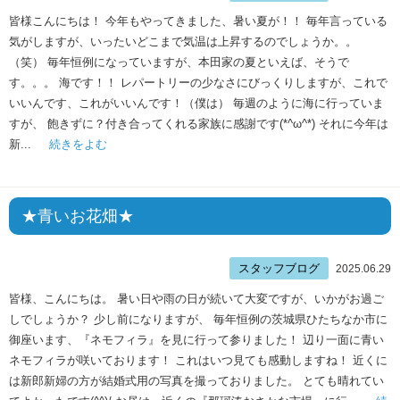
皆様こんにちは！ 今年もやってきました、暑い夏が！！ 毎年言っている
気がしますが、いったいどこまで気温は上昇するのでしょうか。。
（笑） 毎年恒例になっていますが、本田家の夏といえば、そうで
す。。。 海です！！ レパートリーの少なさにびっくりしますが、これで
いいんです、これがいいんです！（僕は） 毎週のように海に行っていま
すが、 飽きずに？付き合ってくれる家族に感謝です(*^ω^*) それに今年は
新...
続きをよむ
★青いお花畑★
スタッフブログ
2025.06.29
皆様、こんにちは。 暑い日や雨の日が続いて大変ですが、いかがお過ご
しでしょうか？ 少し前になりますが、 毎年恒例の茨城県ひたちなか市に
御座います、『ネモフィラ』を見に行って参りました！ 辺り一面に青い
ネモフィラが咲いております！ これはいつ見ても感動しますね！ 近くに
は新郎新婦の方が結婚式用の写真を撮っておりました。 とても晴れてい