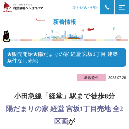
定休日／火・水曜日
新着情報
★販売開始★陽だまりの家 経堂 宮坂1丁目 建築
条件なし売地
新規物件
2023.07.29
小田急線「経堂」駅まで徒歩8分
陽だまりの家 経堂 宮坂1丁目売地 全2
区画
が