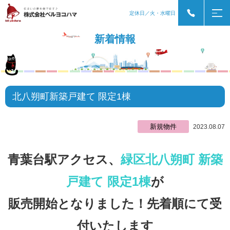
定休日／火・水曜日
新着情報
北八朔町新築戸建て 限定1棟
新規物件
2023.08.07
青葉台駅アクセス、
緑区北八朔町 新築
戸建て 限定1棟
が
販売開始となりました！先着順にて受
付いたします