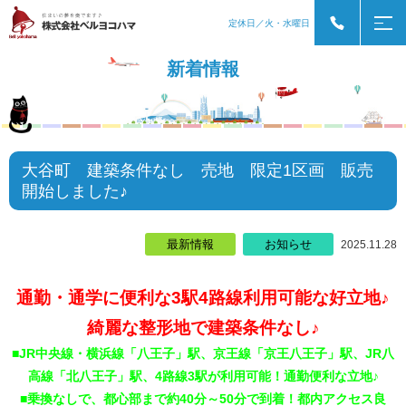
定休日／火・水曜日
新着情報
大谷町 建築条件なし 売地 限定1区画 販売
開始しました♪
最新情報
お知らせ
2025.11.28
通勤・通学に便利な3駅4路線利用可能な好立地♪
綺麗な整形地で建築条件なし♪
■JR中央線・横浜線「八王子」駅、京王線「京王八王子」駅、JR八
高線「北八王子」駅、4路線3駅が利用可能！通勤便利な立地♪
■乗換なしで、都心部まで約40分～50分で到着！都内アクセス良