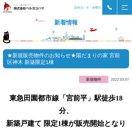
定休日／火・水曜日
新着情報
★新規販売物件のお知らせ★陽だまりの家 宮前
区神木 新築限定1棟
新規物件
2022.03.07
東急田園都市線「宮前平」駅徒歩18
分、
新築戸建て 限定1棟が販売開始となり