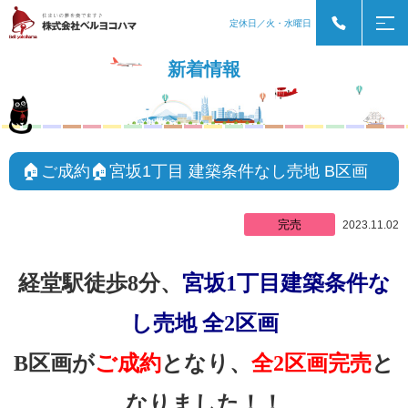
定休日／火・水曜日
新着情報
🏠ご成約🏠宮坂1丁目 建築条件なし売地 B区画
完売
2023.11.02
経堂駅徒歩8分、
宮坂1丁目建築条件な
し売地 全2区画
B区画が
ご成約
となり、
全2区画完売
と
なりました！！