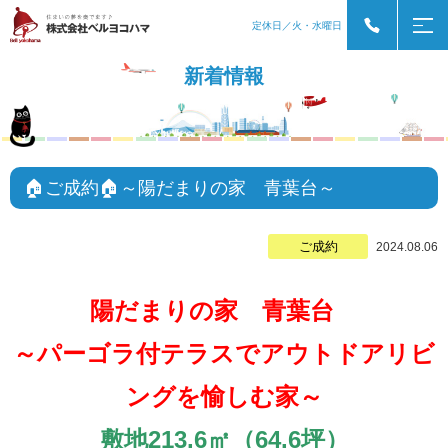
定休日／火・水曜日
新着情報
🏠ご成約🏠～陽だまりの家 青葉台～
ご成約
2024.08.06
陽だまりの家 青葉台
～パーゴラ付テラスでアウトドアリビ
ングを愉しむ家～
敷地213.6㎡（64.6坪）