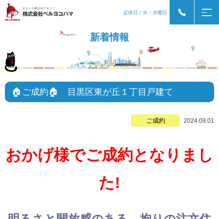
定休日／火・水曜日
新着情報
🏠ご成約🏠 目黒区東が丘１丁目戸建て
ご成約
2024.09.01
おかげ様でご成約となりまし
た!