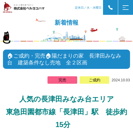
定休日／火・水曜日
新着情報
🏠ご成約・完売🏠陽だまりの家 長津田みなみ
台 建築条件なし売地 全２区画
完売
ご成約
2024.10.03
人気の長津田みなみ台エリア
東急田園都市線「長津田」駅
徒歩約
15分