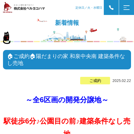
定休日／火・水曜日
新着情報
🏠ご成約🏠陽だまりの家 和泉中央南 建築条件な
し売地
ご成約
2025.02.22
～全6区画の開発分譲地～
駅徒歩6分♪公園目の前♪建築条件なし売
地