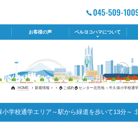
お客様の声
ベルヨコハマについて
HOME
新着情報
🏠ご成約🏠センター北売地 ～牛久保小学校通
久保小学校通学エリア～駅から緑道を歩いて13分～ 