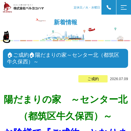
定休日／火・水曜日
新着情報
🏠ご成約🏠陽だまりの家～センター北（都筑区
牛久保西）～
ご成約
2026.07.09
陽だまりの家 ～センター北
（都筑区牛久保西）～