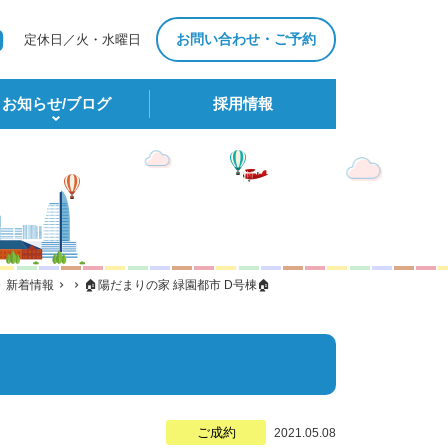
お問い合わせ・ご予約
定休日／火・水曜日
お知らせ/ブログ
採⽤情報
新着情報
🏠陽だまりの家 緑園都市 D号棟🏠
ご成約
2021.05.08