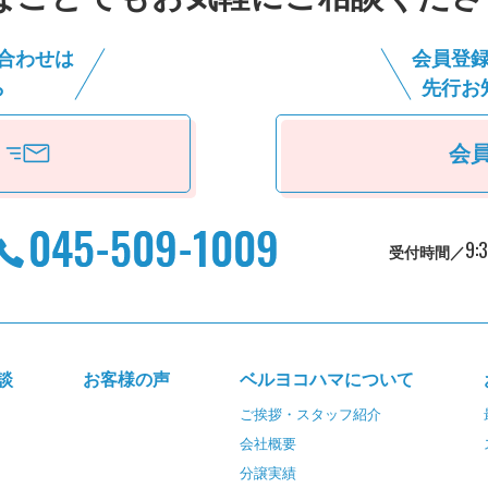
合わせは
会員登
ら
先⾏お
会
9:
受付時間／
談
お客様の声
ベルヨコハマについて
ご挨拶・スタッフ紹介
会社概要
分譲実績