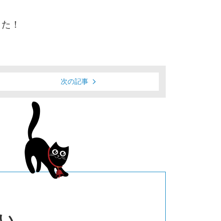
した！
次の記事
い。