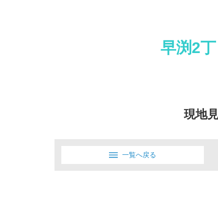
早渕2
現地
一覧へ戻る