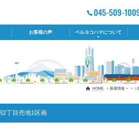
お客様の声
ベルヨコハマについて
HOME
新着情報
☆
渕2丁目売地1区画