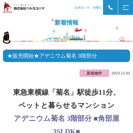
定休日／火・水曜日
新着情報
★販売開始★アデニウム菊名 3階部分
新規物件
2023.12.03
東急東横線「菊名」駅徒歩11分、
ペットと暮らせるマンション
アデニウム菊名 3階部分 ■角部屋
3SLDK■