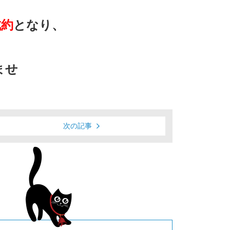
成約
となり、
ませ
次の記事