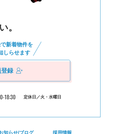
い。
録で新着物件を
知しらせます
員登録
30-18:30
定休日／火・水曜日
お知らせ/ブログ
採⽤情報