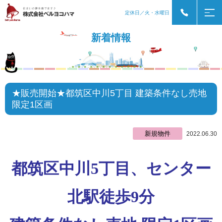
定休日／火・水曜日
新着情報
★販売開始★都筑区中川5丁目 建築条件なし売地
限定1区画
新規物件
2022.06.30
都筑区中川5丁目、センター
北駅徒歩9分