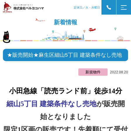
定休日／火・水曜日
新着情報
★販売開始★麻生区細山5丁目 建築条件なし売地
新規物件
2022.08.20
小田急線「読売ランド前」徒歩14分
細山5丁目 建築条件なし売地
が
販売開
始となりました
限定1区画の販売です！先着順にて受付