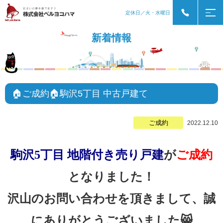
定休日／火・水曜日
新着情報
🏠ご成約🏠駒沢5丁目 中古戸建て
ご成約
2022.12.10
駒沢5丁目 地階付き売り戸建
が
ご成約
となりました！
沢山のお問い合わせを頂きまして、誠
にありがとうございました😸