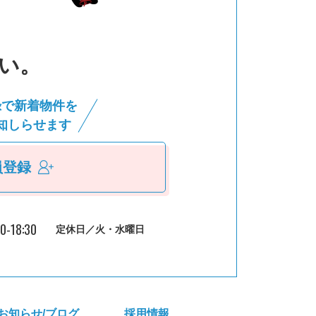
い。
録で新着物件を
知しらせます
員登録
30-18:30
定休日／火・水曜日
お知らせ/ブログ
採⽤情報