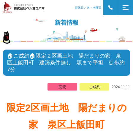
定休日／火・水曜日
新着情報
🏠ご成約🏠限定２区画土地 陽だまりの家 泉
区上飯田町 建築条件無し 駅まで平坦 徒歩約
7分
完売
ご成約
2024.11.11
限定2区画土地 陽だまりの
家 泉区上飯田町