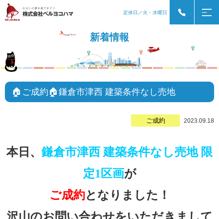
定休日／火・水曜日
新着情報
🏠ご成約🏠鎌倉市津西 建築条件なし売地
ご成約
2023.09.18
本日、
鎌倉市津西 建築条件なし売地 限
定1区画
が
ご成約
となりました！
沢山のお問い合わせをいただきまして