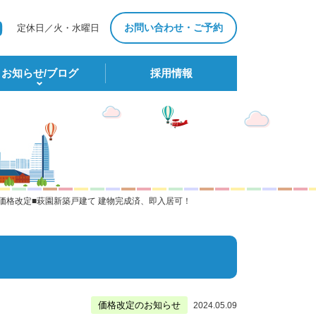
お問い合わせ・ご予約
定休日／火・水曜日
お知らせ/ブログ
採⽤情報
■価格改定■萩園新築戸建て 建物完成済、即入居可！
価格改定のお知らせ
2024.05.09