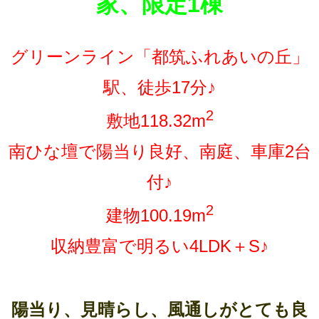
家、限定1棟
グリーンライン「都筑ふれあいの丘」
駅、徒歩17分♪
2
敷地118.32m
南ひな壇で陽当り良好、南庭、車庫2台
付♪
2
建物100.19m
収納豊富で明るい4LDK＋S♪
陽当り、見晴らし、風通しがとても良