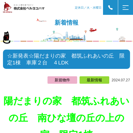
定休日／火・水曜日
新着情報
☆新発表☆陽だまりの家 都筑ふれあいの丘 限
定1棟 車庫２台 ４LDK
新規物件
最新情報
2024.07.27
陽だまりの家 都筑ふれあい
の丘
南ひな壇の丘の上の