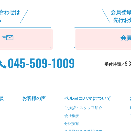
合わせは
会員登
ら
先⾏お
会
9:
受付時間／
談
お客様の声
ベルヨコハマについて
ご挨拶・スタッフ紹介
会社概要
分譲実績