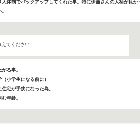
３人体制でバックアップしてくれた事。特に伊藤さんの人柄が良か
い。
教えてください
上がる事。
学（小学生になる前に）
え住宅が手狭になった為。
組む年齢。