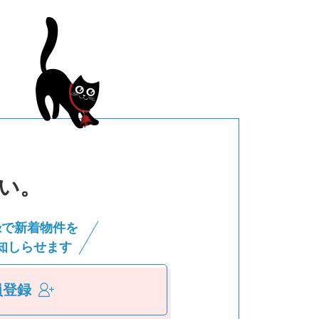
い。
録で新着物件を
知しらせます
員登録