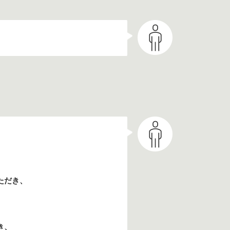
、
ただき、
き、