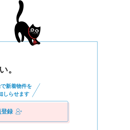
い。
録で新着物件を
知しらせます
員登録