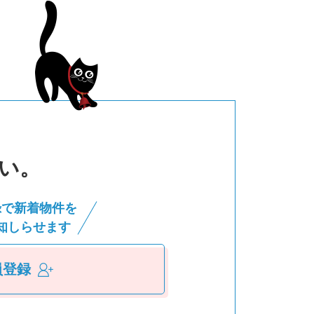
い。
録で新着物件を
知しらせます
員登録