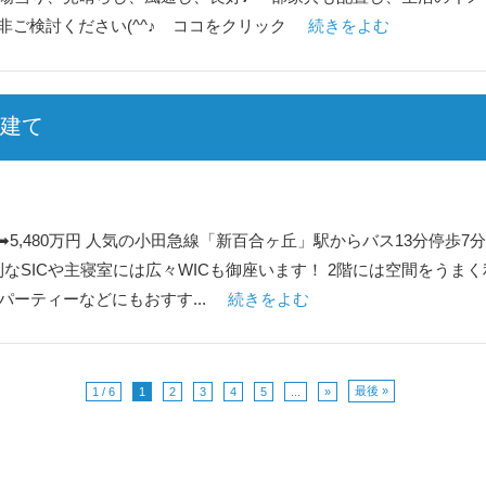
に是非ご検討ください(^^♪ ココをクリック
続きをよむ
戸建て
万円➡5,480万円 人気の小田急線「新百合ヶ丘」駅からバス13分停歩
便利なSICや主寝室には広々WICも御座います！ 2階には空間をう
ーティーなどにもおすす...
続きをよむ
最後 »
1 / 6
1
2
3
4
5
...
»