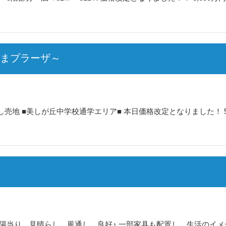
たまプラーザ～
 ■美しが丘中学校通学エリア■ 本日価格改定となりました！ 5,7
陽当り、見晴らし、風通し、良好♪ 一部家具も配置し、生活のイメ