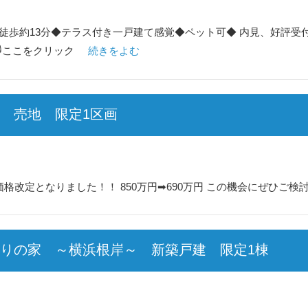
約13分◆テラス付き一戸建て感覚◆ペット可◆ 内見、好評受付中♪
🐱ここをクリック
続きをよむ
 売地 限定1区画
改定となりました！！ 850万円➡690万円 この機会にぜひご検
まりの家 ～横浜根岸～ 新築戸建 限定1棟