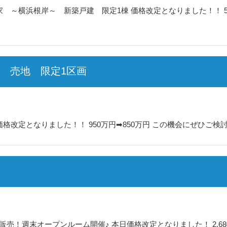
～横浜根岸～ 新築戸建 限定1棟 価格改定となりました！！ 585
 売地 限定1区画
改定となりました！！ 950万円➡850万円 この機会にぜひご検
！週末オープンルーム開催♪ 本日価格改定となりました！ 2,680