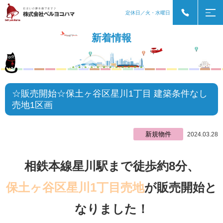
定休日／火・水曜日
新着情報
☆販売開始☆保土ヶ谷区星川1丁目 建築条件なし
売地1区画
新規物件
2024.03.28
相鉄本線星川駅まで徒歩約8分、
保土ヶ谷区星川1丁目売地
が販売開始と
なりました！