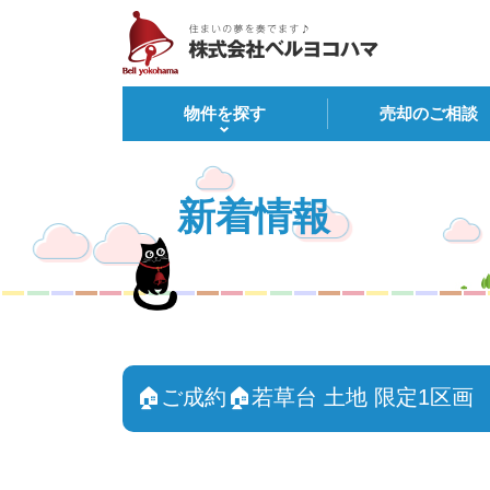
物件を探す
売却のご相談
新着情報
🏠ご成約🏠若草台 土地 限定1区画