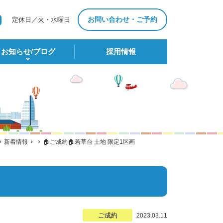
お問い合わせ・ご予約
定休日／火・水曜日
お知らせ/ブログ
採⽤情報
新着情報
🏠ご成約🏠若草台 土地 限定1区画
ご成約
2023.03.11