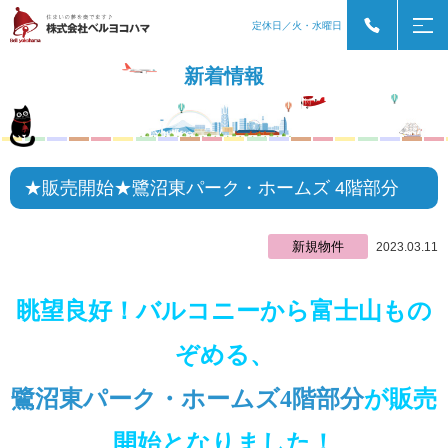
定休日／火・水曜日
新着情報
★販売開始★鷺沼東パーク・ホームズ 4階部分
新規物件
2023.03.11
眺望良好！バルコニーから富士山もの
ぞめる、
鷺沼東パーク・ホームズ4階部分
が販売
開始となりました！