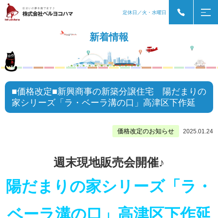
定休日／火・水曜日
新着情報
■価格改定■新興商事の新築分譲住宅 陽だまりの
家シリーズ「ラ・ベーラ溝の口」高津区下作延
価格改定のお知らせ
2025.01.24
週末現地販売会開催♪
陽だまりの家シリーズ「ラ・
ベーラ溝の口」高津区下作延