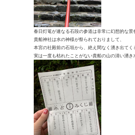
春日灯篭が連なる石段の参道は非常に幻想的な景
貴船神社は水の神様が祭られておりまして、
本宮の社殿前の石垣から、絶え間なく湧き出てく
実は一度も枯れたことがない貴船の山の清い湧き