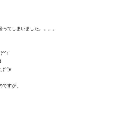
経ってしまいました。。。。
^^♪
！
^)/
のですが、