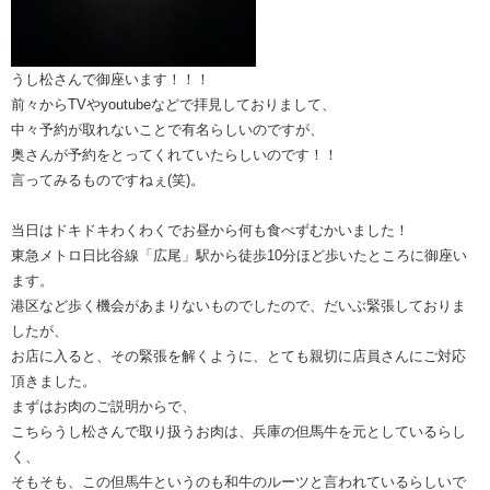
うし松さんで御座います！！！
前々からTVやyoutubeなどで拝見しておりまして、
中々予約が取れないことで有名らしいのですが、
奥さんが予約をとってくれていたらしいのです！！
言ってみるものですねぇ(笑)。
当日はドキドキわくわくでお昼から何も食べずむかいました！
東急メトロ日比谷線「広尾」駅から徒歩10分ほど歩いたところに御座い
ます。
港区など歩く機会があまりないものでしたので、だいぶ緊張しておりま
したが、
お店に入ると、その緊張を解くように、とても親切に店員さんにご対応
頂きました。
まずはお肉のご説明からで、
こちらうし松さんで取り扱うお肉は、兵庫の但馬牛を元としているらし
く、
そもそも、この但馬牛というのも和牛のルーツと言われているらしいで