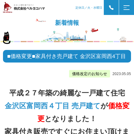
定休日／火・水曜日
新着情報
■価格変更■家具付き売戸建て 金沢区富岡西4丁目
価格改定のお知らせ
2023.05.05
平成２７年築の綺麗な一戸建て住宅
金沢区富岡西４丁目 売戸建て
が
価格変
更
となりました！
家具付き販売ですぐにお住まい頂けま