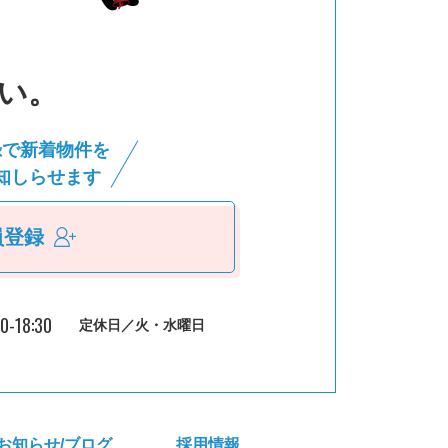
い。
録で新着物件を
知しらせます
員登録
30-18:30
定休日／火・水曜日
お知らせ/ブログ
採⽤情報