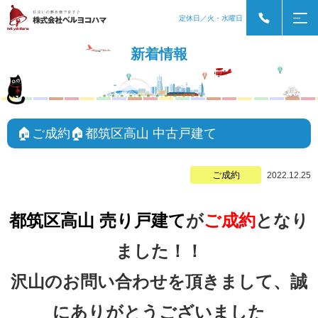
定休日／火・水曜日
新着情報
🏠ご成約🏠都筑区高山 中古戸建て
ご成約
2022.12.25
都筑区高山 売り戸建て
が
ご成約
となり
ました！！
沢山のお問い合わせを頂きまして、誠
にありがとうございました