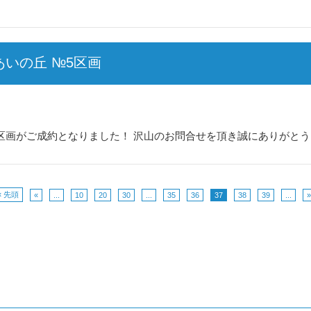
あいの丘 №5区画
№5区画がご成約となりました！ 沢山のお問合せを頂き誠にありがと
« 先頭
«
...
10
20
30
...
35
36
37
38
39
...
»