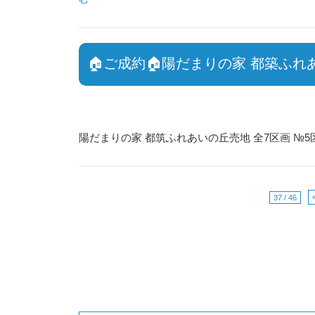
🏠ご成約🏠陽だまりの家 都築ふれ
陽だまりの家 都筑ふれあいの丘売地 全7区画 
37 / 46