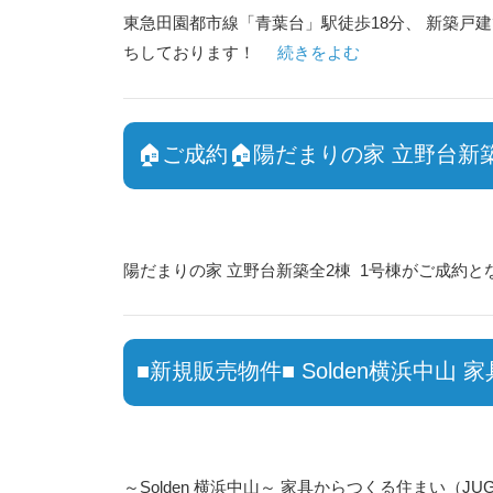
東急田園都市線「青葉台」駅徒歩18分、 新築戸建
ちしております！
続きをよむ
🏠ご成約🏠陽だまりの家 立野台新築
陽だまりの家 立野台新築全2棟 1号棟がご成約と
■新規販売物件■ Solden横浜中
～Solden 横浜中山～ 家具からつくる住まい（J