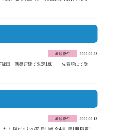
新規物件
2022.02.23
家 下飯田 新築戸建て限定1棟 先着順にて受
新規物件
2022.02.13
！ 陽だまりの家 新川崎 全4棟 第1期 限定1