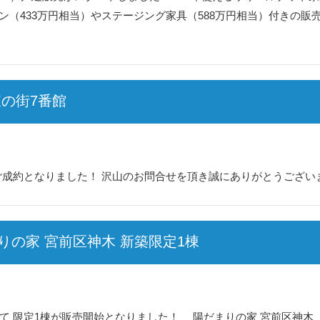
ン（433万円相当）やステージング家具（588万円相当）付きの販
東の街7番館
ご成約となりました！ 沢山のお問合せを頂き誠にありがとうございま
の家 宮前区神木 新築限定1棟
建て 限定1棟が販売開始となりました！ 陽だまりの家 宮前区神