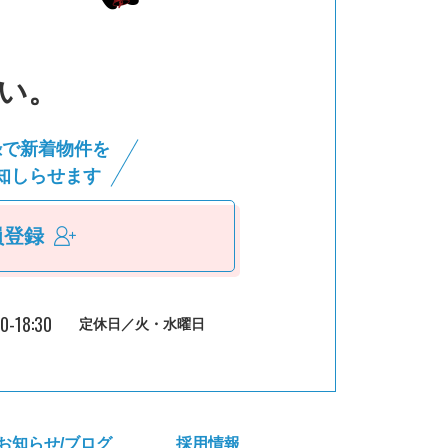
い。
録で新着物件を
知しらせます
員登録
30-18:30
定休日／火・水曜日
お知らせ/ブログ
採⽤情報