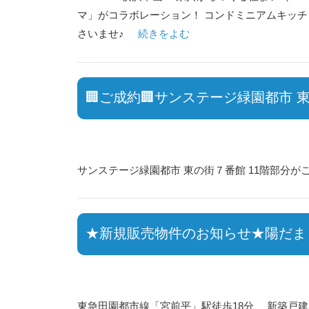
マ」がコラボレーション！ コンドミニアムキッチ
さいませ♪
続きをよむ
🏢ご成約🏢サンステージ緑園都市 
サンステージ緑園都市 東の街７番館 11階部分が
★新規販売物件のお知らせ★陽だまり
東急田園都市線「宮前平」駅徒歩18分、 新築戸