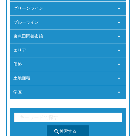
グリーンライン
ブルーライン
東急田園都市線
エリア
価格
⼟地⾯積
学区