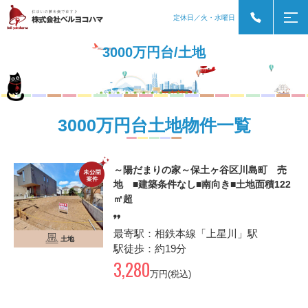
定休日／火・水曜日
3000万円台/土地
3000万円台土地物件一覧
～陽だまりの家～保土ヶ谷区川島町 売
地 ■建築条件なし■南向き■土地面積122
㎡超
最寄駅：相鉄本線「上星川」駅
土地
駅徒歩：約19分
3,280
万円(税込)