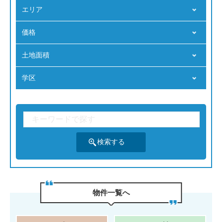
エリア
価格
⼟地⾯積
学区
物件⼀覧へ