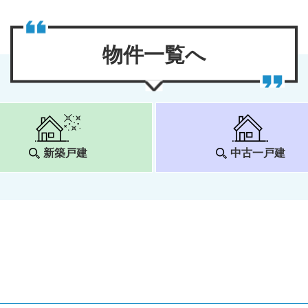
物件⼀覧へ
新築戸建
中古一戸建