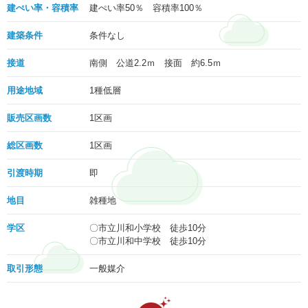
建ぺい率・容積率
建ぺい率50％ 容積率100％
建築条件
条件なし
接道
南側 公道2.2ｍ 接面 約6.5ｍ
用途地域
1種低層
販売区画数
1区画
総区画数
1区画
引渡時期
即
地目
雑種地
学区
〇市立川和小学校 徒歩10分
〇市立川和中学校 徒歩10分
取引形態
一般媒介