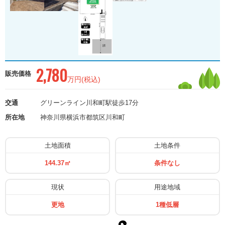
2,780
販売価格
万円(税込)
交通
グリーンライン川和町駅徒歩17分
所在地
神奈川県横浜市都筑区川和町
⼟地⾯積
⼟地条件
144.37㎡
条件なし
現状
⽤途地域
更地
1種低層