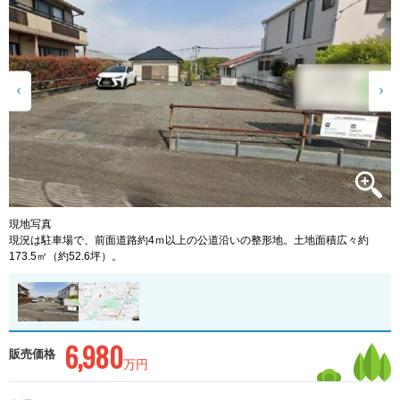
M
現地写真
歩
現況は駐車場で、前面道路約4ｍ以上の公道沿いの整形地。土地面積広々約
173.5㎡（約52.6坪）。
6,980
販売価格
万円