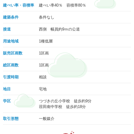
建ぺい率・容積率
建ぺい率40％ 容積率80％
建築条件
条件なし
接道
西側 幅員約9ｍの公道
用途地域
1種低層
販売区画数
1区画
総区画数
1区画
引渡時期
相談
地目
宅地
学区
つづきの丘小学校 徒歩約9分
荏田南中学校 徒歩約18分
取引形態
一般媒介