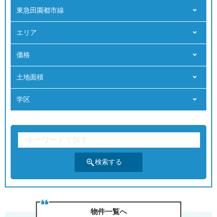
東急田園都市線
エリア
価格
⼟地⾯積
学区
物件⼀覧へ