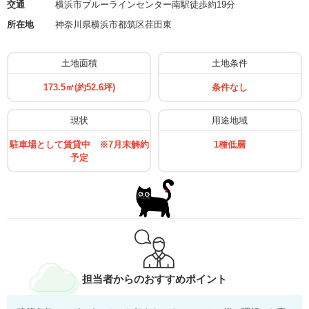
交通
横浜市ブルーラインセンター南駅徒歩約19分
所在地
神奈川県横浜市都筑区荏田東
⼟地⾯積
⼟地条件
173.5㎡(約52.6坪)
条件なし
現状
⽤途地域
駐車場として賃貸中 ※7月末解約
1種低層
予定
担当者からのおすすめポイント