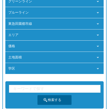
グリーンライン
ブルーライン
東急田園都市線
エリア
価格
⼟地⾯積
学区