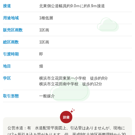
接道
北東側公道幅員約9.0ｍに約8.9ｍ接道
用途地域
1種低層
販売区画数
1区画
総区画数
1区画
引渡時期
即
地目
畑
学区
横浜市立花田東第一小学校 徒歩約8分
横浜市立花田南中学校 徒歩約12分
取引形態
一般媒介
公営水道：有 水道配管平面図上、引込菅はありませんが、現地に
は2ヵ所引き込み管があります。但、平成8年土地区画整理時から30