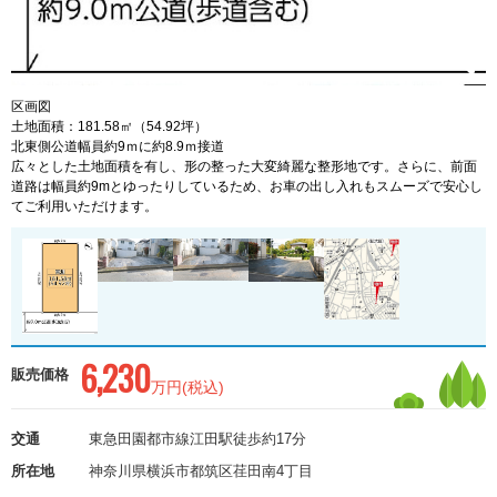
区画図
土地面積：181.58㎡（54.92坪）
北東側公道幅員約9ｍに約8.9ｍ接道
広々とした土地面積を有し、形の整った大変綺麗な整形地です。さらに、前面
道路は幅員約9mとゆったりしているため、お車の出し入れもスムーズで安心し
てご利用いただけます。
6,230
販売価格
万円(税込)
交通
東急田園都市線江田駅徒歩約17分
所在地
神奈川県横浜市都筑区荏田南4丁目