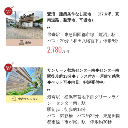
鷺沼 建築条件なし売地 （37.6坪、真
南道路、整形地、平坦地）
最寄駅：東急田園都市線「鷺沼」駅
バス：20分「和田八幡宮下」停歩8分
土地
2,780
万円
サンリーノ都筑センター南◆センター南
駅徒歩約13分◆テラス付き一戸建て感覚
◆ペット可◆内見、好評受付中♪
最寄駅：横浜市営地下鉄グリーンライ
中古マンション
ン「センター南」駅
駅徒歩：徒歩約13分
バス：御影橋 バス約22分 東急田園
都市線「市が尾」駅 停歩約30秒