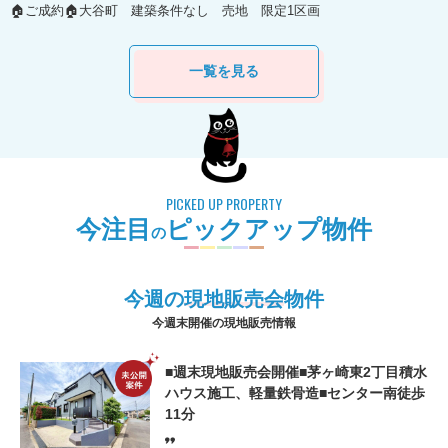
🏠ご成約🏠大谷町 建築条件なし 売地 限定1区画
一覧を見る
PICKED UP PROPERTY
今注⽬
ピックアップ物件
の
今週の
現地販売会
物件
今週末開催の現地販売情報
■週末現地販売会開催■茅ヶ崎東2丁目積水
ハウス施工、軽量鉄骨造■センター南徒歩
11分