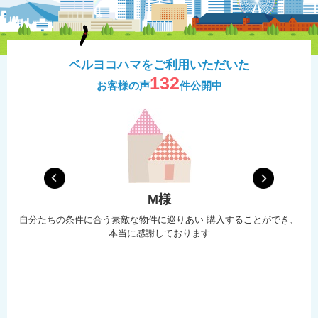
ベルヨコハマをご利用いただいた
132
お客様の声
件公開中
M様
会え
自分たちの条件に合う素敵な物件に巡りあい 購入することができ、
本当に感謝しております
メ