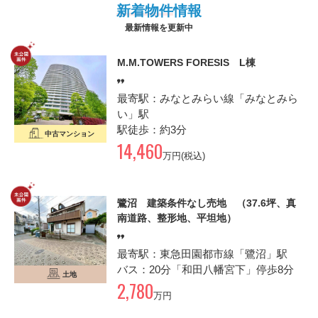
新着物件
情報
最新情報を更新中
M.M.TOWERS FORESIS L棟
最寄駅：みなとみらい線「みなとみら
い」駅
駅徒歩：約3分
中古マンション
14,460
万円(税込)
鷺沼 建築条件なし売地 （37.6坪、真
南道路、整形地、平坦地）
最寄駅：東急田園都市線「鷺沼」駅
バス：20分「和田八幡宮下」停歩8分
土地
2,780
万円