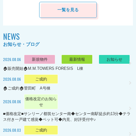
一覧を見る
NEWS
お知らせ・ブログ
2026.08.06
新規物件
最新情報
お知らせ
🏠販売開始🏠M.M.TOWERS FORESIS L棟
2026.08.06
ご成約
🏠ご成約🏠菅田町 A号棟
価格改定のお知ら
2026.08.06
せ
■価格改定■サンリーノ都筑センター南◆センター南駅徒歩約13分◆テラ
ス付き一戸建て感覚◆ペット可◆内見、好評受付中♪
2026.08.03
ご成約