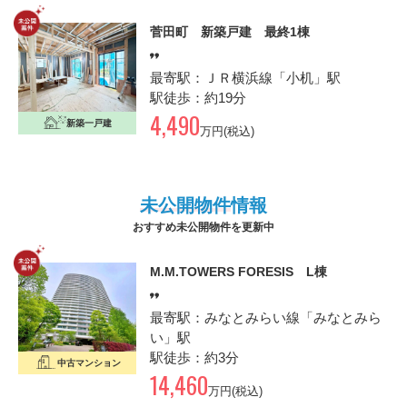
菅田町 新築戸建 最終1棟
最寄駅：ＪＲ横浜線「小机」駅
駅徒歩：約19分
4,490
新築一戸建
万円(税込)
未公開物件
情報
おすすめ未公開物件を更新中
M.M.TOWERS FORESIS L棟
最寄駅：みなとみらい線「みなとみら
い」駅
駅徒歩：約3分
中古マンション
14,460
万円(税込)