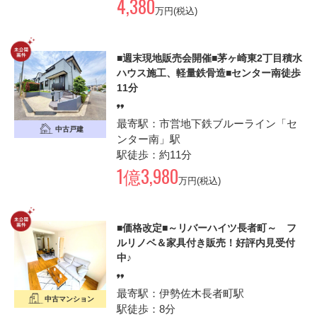
4,380
万円(税込)
■週末現地販売会開催■茅ヶ崎東2丁目積水
ハウス施工、軽量鉄骨造■センター南徒歩
11分
最寄駅：市営地下鉄ブルーライン「セ
中古戸建
ンター南」駅
駅徒歩：約11分
1億3,980
万円(税込)
■価格改定■～リバーハイツ長者町～ フ
ルリノベ＆家具付き販売！好評内見受付
中♪
最寄駅：伊勢佐木長者町駅
中古マンション
駅徒歩：8分