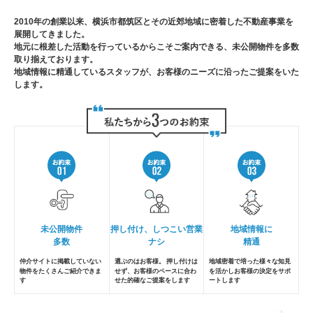
2010年の創業以来、横浜市都筑区とその近郊地域に密着した不動産事業を
展開してきました。
地元に根差した活動を行っているからこそご案内できる、未公開物件を多数
取り揃えております。
地域情報に精通しているスタッフが、お客様のニーズに沿ったご提案をいた
します。
未公開物件
押し付け、しつこい営業
地域情報に
多数
ナシ
精通
仲介サイトに掲載していない
選ぶのはお客様。 押し付けは
地域密着で培った様々な知見
物件を
たくさんご紹介できま
せず、
お客様のペースに合わ
を活かし
お客様の決定をサポ
す
せた的確なご提案をします
ートします