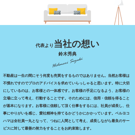
当社の想い
代表より
鈴木秀典
不動産は⼀⽣の間にそう何度も売買をするものではありません。当然お客様は
不慣れですのでプロのアドバイスを求めていらっしゃると思います。特に⼤切
にしているのは、お客様との⼀体感です。お客様の⼿⾜になるよう、お客様の
⽴場に⽴って考え、⾏動することです。そのためには、信⽤・信頼を得ること
が基本になります。お客様に信頼して頂く仕事をするには、社員が成⻑し、仕
事にやりがいを感じ、愛社精神を持てるかどうかにかかっています。ベルヨコ
ハマは全社員⼀丸となって、つねに⼈間として考え、成⻑しながら最良のサー
ビスに対して最善の努⼒をすることをお約束致します。