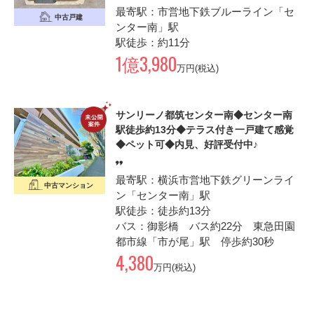
最寄駅：市営地下鉄ブルーライン「セ
中古戸建
ンター南」駅
駅徒歩：約11分
1億3,980
万円(税込)
サンリーノ都筑センター南◆センター南
駅徒歩約13分◆テラス付き一戸建て感覚
◆ペット可◆内見、好評受付中♪
最寄駅：横浜市営地下鉄グリーンライ
中古マンション
ン「センター南」駅
駅徒歩：徒歩約13分
バス：御影橋 バス約22分 東急田園
都市線「市が尾」駅 停歩約30秒
4,380
万円(税込)