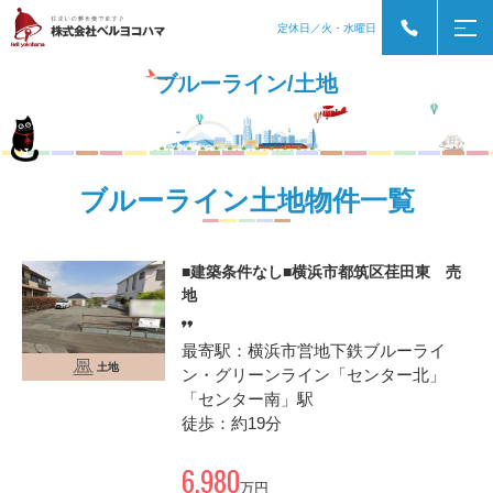
定休日／火・水曜日
ブルーライン/土地
ブルーライン土地物件一覧
■建築条件なし■横浜市都筑区荏田東 売
地
最寄駅：横浜市営地下鉄ブルーライ
土地
ン・グリーンライン「センター北」
「センター南」駅
徒歩：約19分
6,980
万円