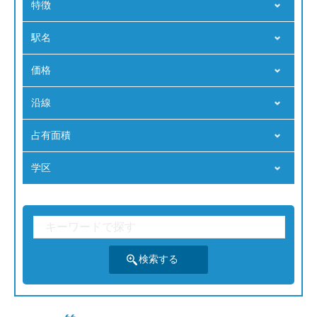
特徴
駅名
価格
沿線
占有⾯積
学区